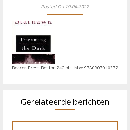
Posted On 10-04-2022
Beacon Press Boston 242 blz. Isbn: 9780807010372
Gerelateerde berichten