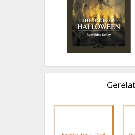
Gerela
Kooistra, Maja – Wind
Spi