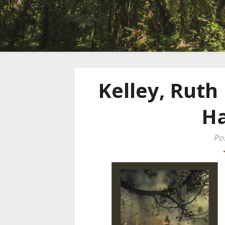
Kelley, Ruth
Ha
Po