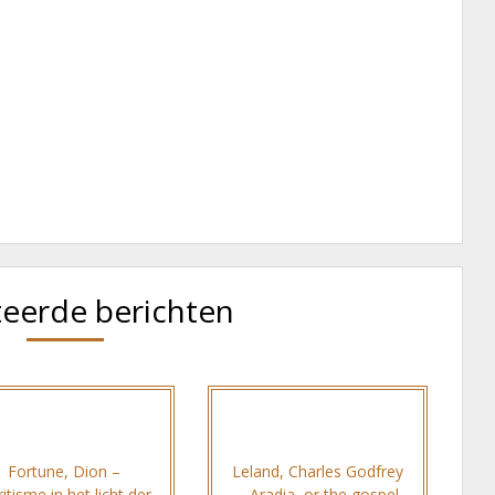
teerde berichten
Fortune, Dion –
Leland, Charles Godfrey
ritisme in het licht der
– Aradia, or the gospel