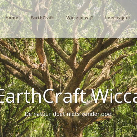
Home
EarthCraft
Wie zijn wij?
Leertraject
EarthCraft Wicc
De natuur doet niets zonder doel