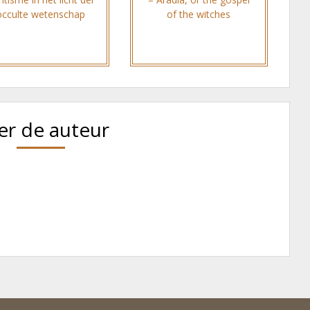
occulte wetenschap
of the witches
er de auteur