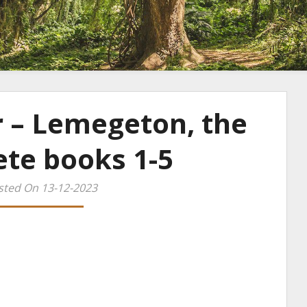
r – Lemegeton, the
te books 1-5
sted On 13-12-2023