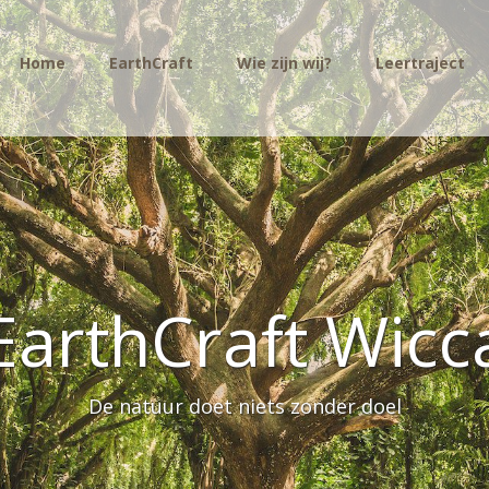
Home
EarthCraft
Wie zijn wij?
Leertraject
EarthCraft Wicc
De natuur doet niets zonder doel