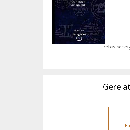
Erebus socie
Gerela
Hu