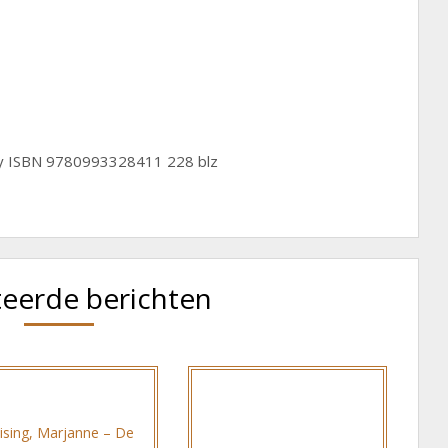
ty ISBN 9780993328411 228 blz
teerde berichten
ising, Marjanne – De