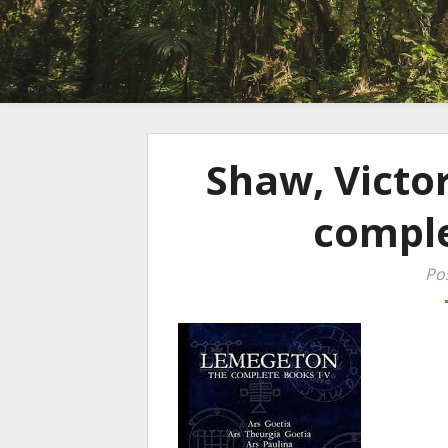
Shaw, Victo
comple
Po