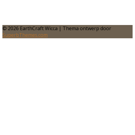
© 2026 EarthCraft Wicca
| Thema ontwerp door
SuperbThemes.com