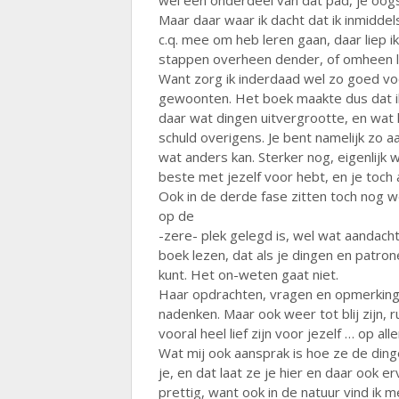
wel een onderdeel van dat pad, je oogs
Maar daar waar ik dacht dat ik inmidde
c.q. mee om heb leren gaan, daar liep 
stappen overheen dender, of omheen 
Want zorg ik inderdaad wel zo goed vo
gewoonten. Het boek maakte dus dat ik
daar wat dingen uitvergrootte, en wat k
schuld overigens. Je bent namelijk zo a
wat anders kan. Sterker nog, eigenlijk
beste met jezelf voor hebt, en je toch a
Ook in de derde fase zitten toch nog w
op de
-zere- plek gelegd is, wel wat aandacht
boek lezen, dat als je dingen en patron
kunt. Het on-weten gaat niet.
Haar opdrachten, vragen en opmerkinge
nadenken. Maar ook weer tot blij zijn, r
vooral heel lief zijn voor jezelf … op all
Wat mij ook aansprak is hoe ze de ding
je, en dat laat ze je hier en daar ook e
prettig, want ook in de natuur vind ik 