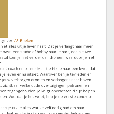
itgever:
A3 Boeken
niet alles uit je leven haalt. Dat je verlangt naar meer
 je past, een studie of hobby naar je hart, een nieuwe
estal kom je niet verder dan dromen, waardoor je niet
n.
idt coach en trainer Maartje Nix je naar een leven dat
e je leven er nu uitziet. Waarover ben je tevreden en
 je jouw verborgen dromen en verlangens naar boven.
akt zichtbaar welke oude overtuigingen, patronen en
bben tegengehouden. Je krijgt opdrachten die je helpen
omen. Voordat je het weet, heb je de eerste concrete
aartje Nix je alles wat ze zelf nodig had om haar
handvatten die je stap voor stap verder helpen, een