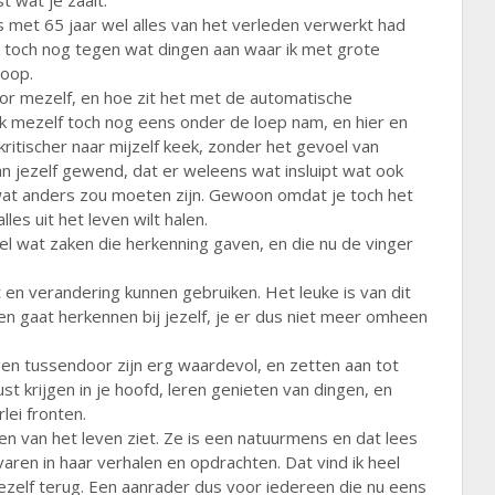
t wat je zaait.
ls met 65 jaar wel alles van het verleden verwerkt had
ik toch nog tegen wat dingen aan waar ik met grote
loop.
or mezelf, en hoe zit het met de automatische
 mezelf toch nog eens onder de loep nam, en hier en
ritischer naar mijzelf keek, zonder het gevoel van
an jezelf gewend, dat er weleens wat insluipt wat ook
 wat anders zou moeten zijn. Gewoon omdat je toch het
lles uit het leven wilt halen.
el wat zaken die herkenning gaven, en die nu de vinger
 en verandering kunnen gebruiken. Het leuke is van dit
en gaat herkennen bij jezelf, je er dus niet meer omheen
n tussendoor zijn erg waardevol, en zetten aan tot
ust krijgen in je hoofd, leren genieten van dingen, en
erlei fronten.
en van het leven ziet. Ze is een natuurmens en dat lees
rvaren in haar verhalen en opdrachten. Dat vind ik heel
mezelf terug. Een aanrader dus voor iedereen die nu eens