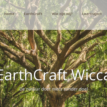
Home
EarthCraft
Wie zijn wij?
Leertraject
EarthCraft Wicc
De natuur doet niets zonder doel