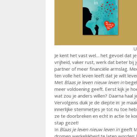
U
Je kent het vast wel… het gevoel dat je 
vrijheid, vaker rust, werk dat beter bij
partner of meer financiële armslag. Me
ten volle het leven leeft dat je wilt leve
Met
Blaas je leven nieuw leven in
begele
meer voldoening geeft. Eerst kijk je ho
wat zou je anders willen? Daarna haal
Vervolgens duik je de diepte in: je ma
innerlijke stemmetjes je tot nu toe he
ze te doorbreken en echt in actie te k
stap gezet!
In
Blaas je leven nieuw leven in
geeft M
dromen werkelijkheid te laten worden: 