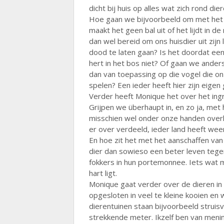
dicht bij huis op alles wat zich rond die
Hoe gaan we bijvoorbeeld om met het g
maakt het geen bal uit of het lijdt in de
dan wel bereid om ons huisdier uit zijn 
dood te laten gaan? Is het doordat een
hert in het bos niet? Of gaan we ander
dan van toepassing op die vogel die on
spelen? Een ieder heeft hier zijn eigen g
Verder heeft Monique het over het ingri
Grijpen we überhaupt in, en zo ja, met h
misschien wel onder onze handen overli
er over verdeeld, ieder land heeft we
En hoe zit het met het aanschaffen van
dier dan sowieso een beter leven tege
fokkers in hun portemonnee. Iets wat mi
hart ligt.
Monique gaat verder over de dieren in ee
opgesloten in veel te kleine kooien e
dierentuinen staan bijvoorbeeld struisv
strekkende meter. Ikzelf ben van meni