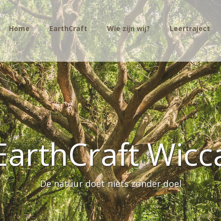
Home
EarthCraft
Wie zijn wij?
Leertraject
EarthCraft Wicc
De natuur doet niets zonder doel