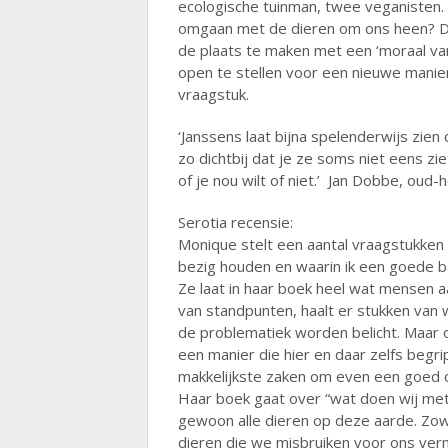
ecologische tuinman, twee veganisten.
omgaan met de dieren om ons heen? De 
de plaats te maken met een ‘moraal van 
open te stellen voor een nieuwe manie
vraagstuk.
‘Janssens laat bijna spelenderwijs zien
zo dichtbij dat je ze soms niet eens zi
of je nou wilt of niet.’ Jan Dobbe, oud
Serotia recensie:
Monique stelt een aantal vraagstukken aa
bezig houden en waarin ik een goede b
Ze laat in haar boek heel wat mensen 
van standpunten, haalt er stukken van 
de problematiek worden belicht. Maar o
een manier die hier en daar zelfs begri
makkelijkste zaken om even een goed o
Haar boek gaat over “wat doen wij met 
gewoon alle dieren op deze aarde. Zowe
dieren die we misbruiken voor ons ver