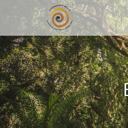
Ga
naar
de
inhoud