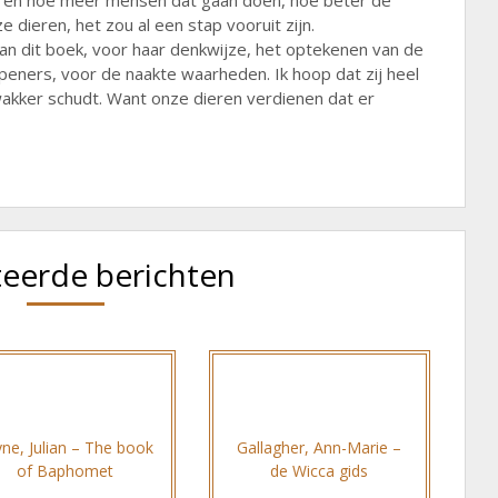
n, en hoe meer mensen dat gaan doen, hoe beter de
dieren, het zou al een stap vooruit zijn.
an dit boek, voor haar denkwijze, het optekenen van de
eners, voor de naakte waarheden. Ik hoop dat zij heel
akker schudt. Want onze dieren verdienen dat er
teerde berichten
ne, Julian – The book
Gallagher, Ann-Marie –
of Baphomet
de Wicca gids