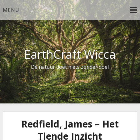
Ga
MENU
naar
de
inhoud
EarthCraft Wicca
De natuur doet niets zonder doel
Redfield, James – Het
Tiende Inzicht