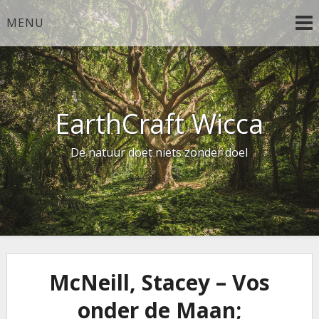
Ga
MENU
naar
de
inhoud
EarthCraft Wicca
De natuur doet niets zonder doel
McNeill, Stacey – Vos
onder de Maan;