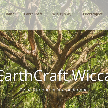
Home
EarthCraft
Wie zijn wij?
Leertraject
EarthCraft Wicc
De natuur doet niets zonder doel