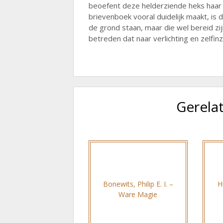
beoefent deze helderziende heks haar p
brievenboek vooral duidelijk maakt, i
de grond staan, maar die wel bereid zij
betreden dat naar verlichting en zelfinzi
Gerela
Bonewits, Philip E. I. –
H
Ware Magie