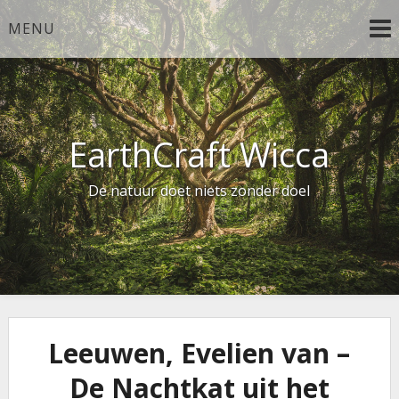
Ga
MENU
naar
de
inhoud
EarthCraft Wicca
De natuur doet niets zonder doel
Leeuwen, Evelien van –
De Nachtkat uit het