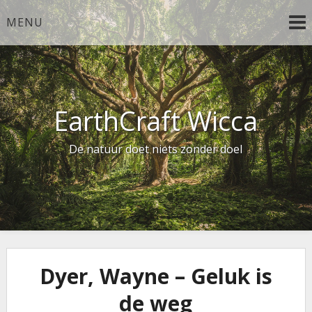
Ga
MENU
naar
de
inhoud
EarthCraft Wicca
De natuur doet niets zonder doel
Dyer, Wayne – Geluk is
de weg