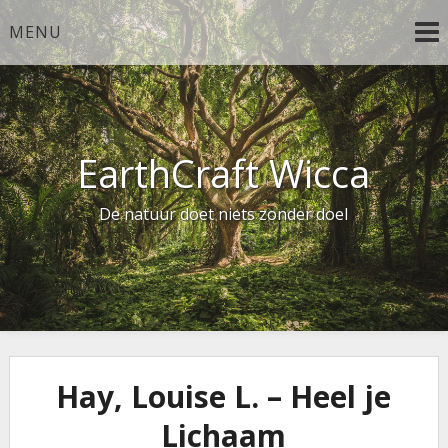
Ga
MENU
naar
de
inhoud
EarthCraft Wicca
De natuur doet niets zonder doel
Hay, Louise L. – Heel je
Lichaam