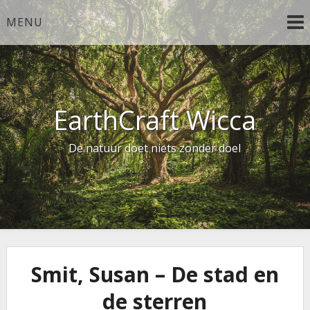
Ga
MENU
naar
de
inhoud
EarthCraft Wicca
De natuur doet niets zonder doel
Smit, Susan – De stad en
de sterren