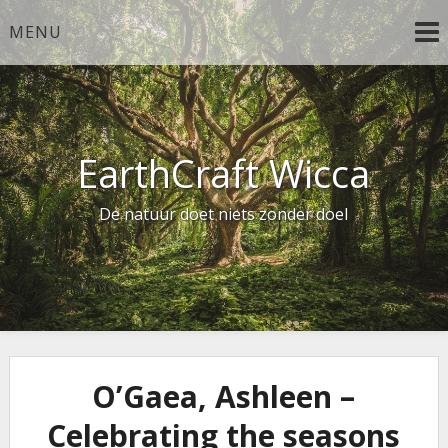
Ga
MENU
naar
de
inhoud
EarthCraft Wicca
De natuur doet niets zonder doel
O’Gaea, Ashleen –
Celebrating the seasons