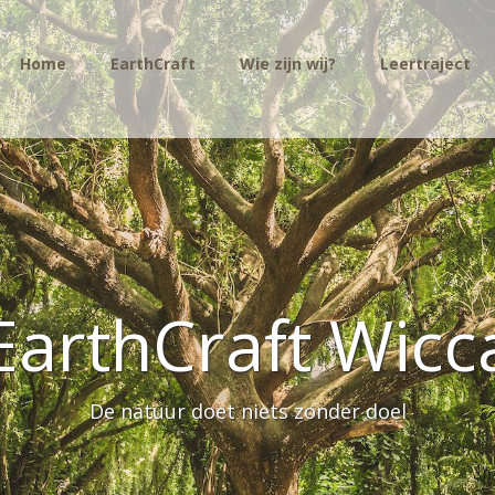
Home
EarthCraft
Wie zijn wij?
Leertraject
EarthCraft Wicc
De natuur doet niets zonder doel