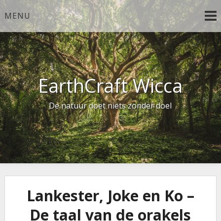
Ga
MENU
naar
de
inhoud
EarthCraft Wicca
De natuur doet niets zonder doel
Lankester, Joke en Ko –
De taal van de orakels