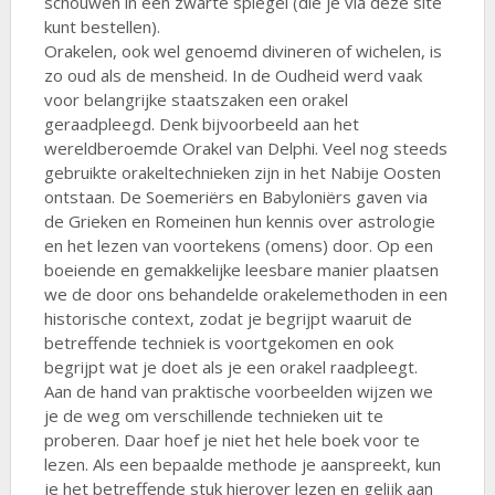
schouwen in een zwarte spiegel (die je via deze site
kunt bestellen).
Orakelen, ook wel genoemd divineren of wichelen, is
zo oud als de mensheid. In de Oudheid werd vaak
voor belangrijke staatszaken een orakel
geraadpleegd. Denk bijvoorbeeld aan het
wereldberoemde Orakel van Delphi. Veel nog steeds
gebruikte orakeltechnieken zijn in het Nabije Oosten
ontstaan. De Soemeriërs en Babyloniërs gaven via
de Grieken en Romeinen hun kennis over astrologie
en het lezen van voortekens (omens) door. Op een
boeiende en gemakkelijke leesbare manier plaatsen
we de door ons behandelde orakelemethoden in een
historische context, zodat je begrijpt waaruit de
betreffende techniek is voortgekomen en ook
begrijpt wat je doet als je een orakel raadpleegt.
Aan de hand van praktische voorbeelden wijzen we
je de weg om verschillende technieken uit te
proberen. Daar hoef je niet het hele boek voor te
lezen. Als een bepaalde methode je aanspreekt, kun
je het betreffende stuk hierover lezen en gelijk aan