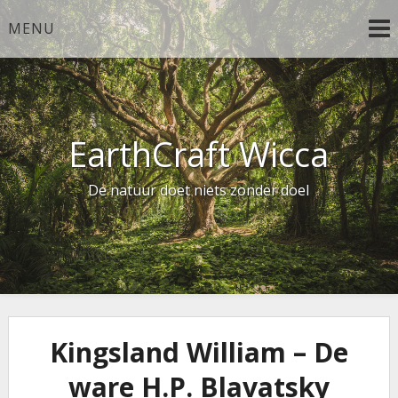
Ga
MENU
naar
de
inhoud
EarthCraft Wicca
De natuur doet niets zonder doel
Kingsland William – De
ware H.P. Blavatsky