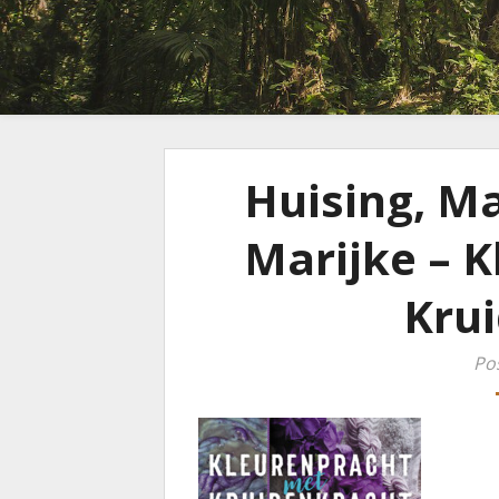
Huising, Ma
Marijke – 
Kru
Po