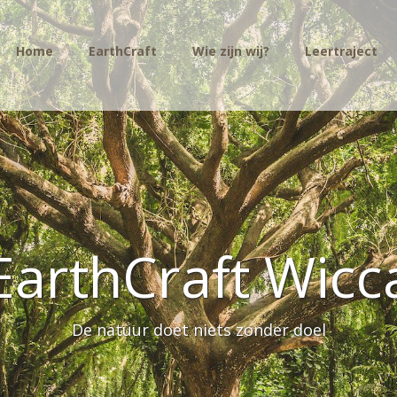
Home
EarthCraft
Wie zijn wij?
Leertraject
EarthCraft Wicc
De natuur doet niets zonder doel