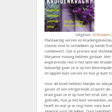
Uitgever:
A3Boeken
2
Plantaardig verven en kruidengeneesku
steeds veel te ontdekken op beide fron
combineert. Dat is precies wat textie
Marjanne Huising hebben gedaan. Met 
inspirerende reis in het land der kruid
Natuurlijk gaan ze in op het kleurenpal
en lappen kunt verven en hoe je kunt t
Voor dit boek hebben Marijke en Marja
geven of een intrigerende ecoprint als
kruid gaan ze in op hoe het eruit ziet,
gebruikt, hoe je het kunt verwerken, we
heeft en wat je er nog meer mee kunt.
gewoon voor de lekker. Duurzaamheid, v