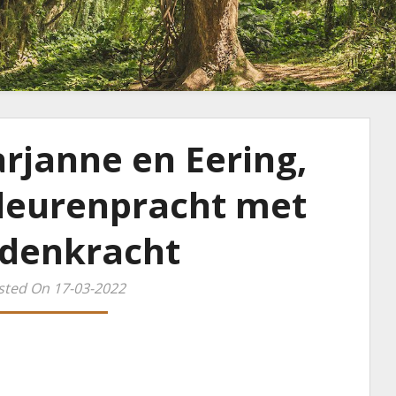
rjanne en Eering,
Kleurenpracht met
idenkracht
sted On 17-03-2022