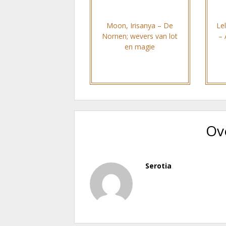
Moon, Irisanya – De
Le
Nornen; wevers van lot
– 
en magie
Ov
Serotia