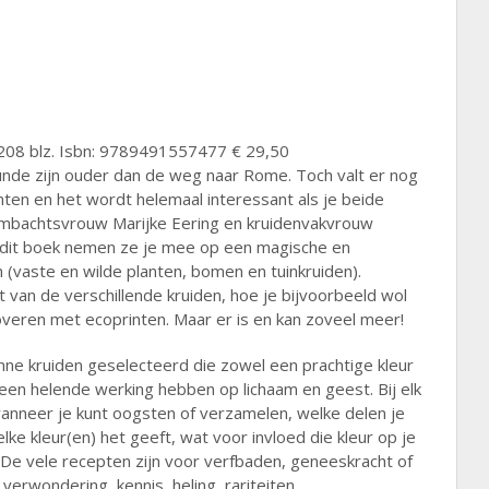
08 blz. Isbn: 9789491557477 € 29,50
nde zijn ouder dan de weg naar Rome. Toch valt er nog
ten en het wordt helemaal interessant als je beide
lambachtsvrouw Marijke Eering en kruidenvakvrouw
dit boek nemen ze je mee op een magische en
en (vaste en wilde planten, bomen en tuinkruiden).
et van de verschillende kruiden, hoe je bijvoorbeeld wol
overen met ecoprinten. Maar er is en kan zoveel meer!
nne kruiden geselecteerd die zowel een prachtige kleur
 een helende werking hebben op lichaam en geest. Bij elk
 wanneer je kunt oogsten of verzamelen, welke delen je
lke kleur(en) het geeft, wat voor invloed die kleur op je
 De vele recepten zijn voor verfbaden, geneeskracht of
erwondering, kennis, heling, rariteiten,