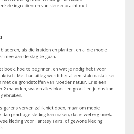
 enkele ingrediënten van kleurenpracht met
!
laderen, als die kruiden en planten, en al die mooie
om er mee aan de slag te gaan.
t boek, hoe te beginnen, en wat je nodig hebt voor
aktisch. Met hun uitleg wordt het al een stuk makkelijker
n met de grondstoffen van Moeder natuur. Er is een
 in 2 maanden, waarin alles bloeit en groeit en je dus kan
n gebruiken.
dus garens verven zal ik niet doen, maar om mooie
e dan prachtige kleding kan maken, dat is wel erg uniek.
se kleding voor Fantasy Fairs, of gewone kleding
ek.