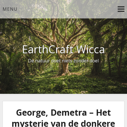
Ga
MENU
naar
de
inhoud
EarthCraft Wicca
De natuur doet niets zonder doel
George, Demetra – Het
mysterie van de donkere