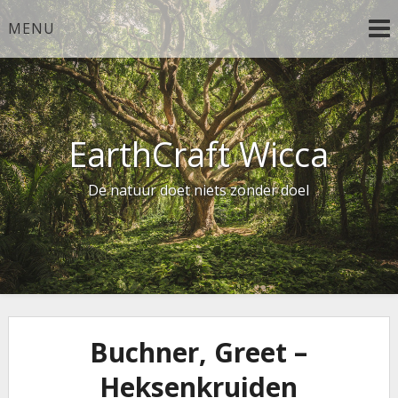
Ga
MENU
naar
de
inhoud
EarthCraft Wicca
De natuur doet niets zonder doel
Buchner, Greet –
Heksenkruiden