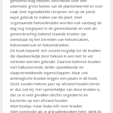
genoemd mag hébben, beschikten over een
uitermate grote kennis van de plantenwereld en over
vaak zeer ingewikkelde recepten om op de juiste
wijze gebruik te maken van de plant. Veel
zogenaamde heksenkruiden worden ook vandaag de
dag nog toegepast in de geneeskunde en veel als
geneeskrachtig bekend staande kruiden zijn
onmisbaar bij het bereiden van heksenzalven,
heksenwierook en heksendranken.
Dit boek beperkt zich zoveel mogelijk tot de krulden
die daadwerkelijk door heksen in een niet te ver
verleden werden gebruikt. Daartoe behoren kruiden
met hallucinerende, liefde-opwekkende en
slaapverwekkende eigenschappen. Maar ook
antimagische kruiden krijgen een plaats in dit boek.
Deze zouden heksen juist op afstand houden horen
er dus ook bij. Het opmerkelijke van deze kruiden is,
dat ze in veel gevallen slechts ongedierte en
bacteriën op een afstand houden.
Klein boekje, maar leuke info over kruiden
(Wel overbodig als je al kruidenboeken hebt, denk ik).