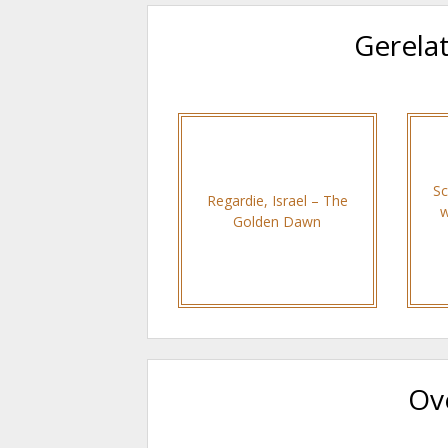
Gerela
Sc
Regardie, Israel – The
w
Golden Dawn
Ov