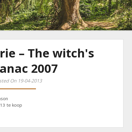
ie – The witch's
anac 2007
sted On 19-04-2013
ason
013 te koop