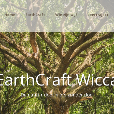
Home
EarthCraft
Wie zijn wij?
Leertraject
EarthCraft Wicc
De natuur doet niets zonder doel