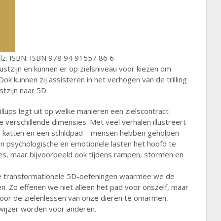
lz. ISBN: ISBN 978 94 91557 86 6
tzijn en kunnen er op zielsniveau voor kiezen om
k kunnen zij assisteren in het verhogen van de trilling
stzijn naar 5D.
llups legt uit op welke manieren een zielscontract
 verschillende dimensies. Met veel verhalen illustreert
, katten en een schildpad – mensen hebben geholpen
un psychologische en emotionele lasten het hoofd te
ties, maar bijvoorbeeld ook tijdens rampen, stormen en
 ze transformationele 5D-oefeningen waarmee we de
n. Zo effenen we niet alleen het pad voor onszelf, maar
oor de zielenlessen van onze dieren te omarmen,
wijzer worden voor anderen.