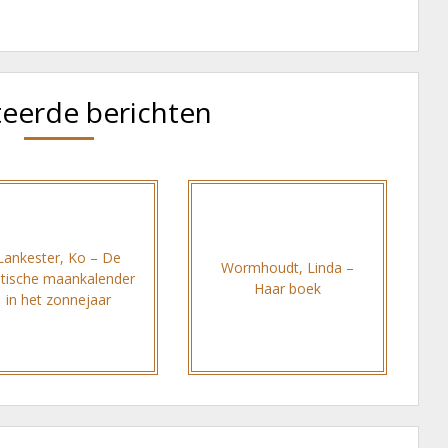
teerde berichten
Lankester, Ko – De
Wormhoudt, Linda –
ltische maankalender
Haar boek
in het zonnejaar