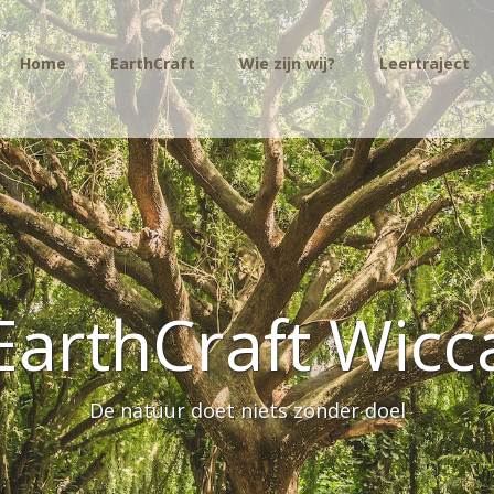
Home
EarthCraft
Wie zijn wij?
Leertraject
EarthCraft Wicc
De natuur doet niets zonder doel