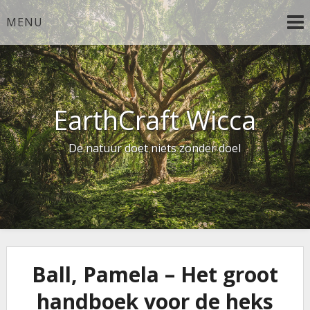
Ga
MENU
naar
de
inhoud
EarthCraft Wicca
De natuur doet niets zonder doel
Ball, Pamela – Het groot
handboek voor de heks